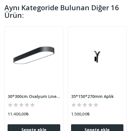
Aynı Kategoride Bulunan Diğer 16
Ürün:
30*300cm Ovalyum Lineer Armatür H:10cm
35*150*270mm Aplik
11.400,00₺
1.500,00₺
Sepete ekle
Sepete ekle