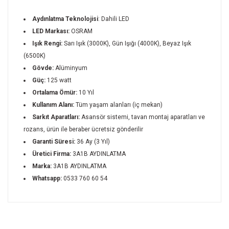
Aydınlatma Teknolojisi
: Dahili LED
LED Markası:
OSRAM
Işık Rengi:
Sarı Işık (3000K), Gün Işığı (4000K), Beyaz Işık
(6500K)
Gövde:
Alüminyum
Güç:
125 watt
Ortalama Ömür:
10 Yıl
Kullanım Alanı:
Tüm yaşam alanları (iç mekan)
Sarkıt Aparatları:
Asansör sistemi, tavan montaj aparatları ve
rozans, ürün ile beraber ücretsiz gönderilir
Garanti Süresi:
36 Ay (3 Yıl)
Üretici Firma:
3A1B AYDINLATMA
Marka:
3A1B AYDINLATMA
Whatsapp:
0533 760 60 54