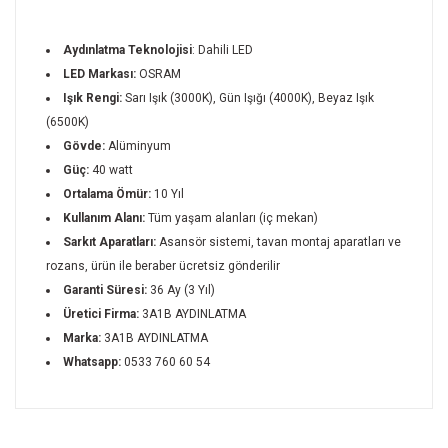
Aydınlatma Teknolojisi
: Dahili LED
LED Markası:
OSRAM
Işık Rengi:
Sarı Işık (3000K), Gün Işığı (4000K), Beyaz Işık
(6500K)
Gövde:
Alüminyum
Güç:
40 watt
Ortalama Ömür:
10 Yıl
Kullanım Alanı:
Tüm yaşam alanları (iç mekan)
Sarkıt Aparatları:
Asansör sistemi, tavan montaj aparatları ve
rozans, ürün ile beraber ücretsiz gönderilir
Garanti Süresi:
36 Ay (3 Yıl)
Üretici Firma:
3A1B AYDINLATMA
Marka:
3A1B AYDINLATMA
Whatsapp:
0533 760 60 54